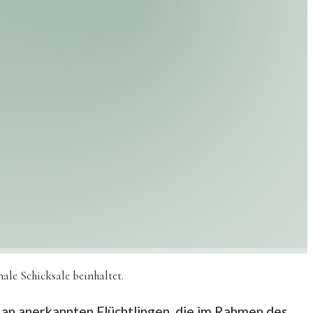
ale Schicksale beinhaltet.
 an anerkannten Flüchtlingen, die im Rahmen des