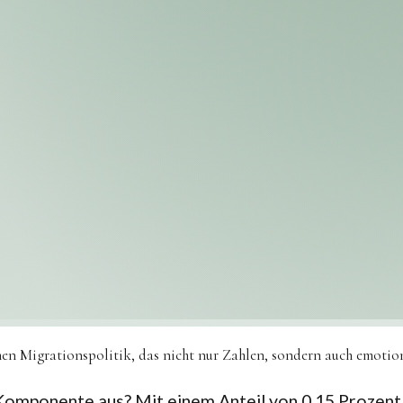
hen Migrationspolitik, das nicht nur Zahlen, sondern auch emotion
 Komponente aus? Mit einem Anteil von 0,15 Prozent