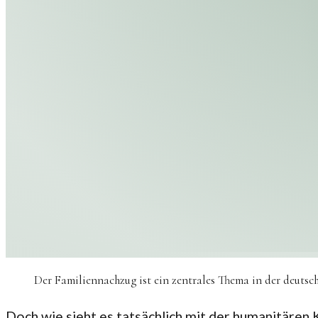
Der Familiennachzug ist ein zentrales Thema in der deutsc
Doch wie sieht es tatsächlich mit der humanitären